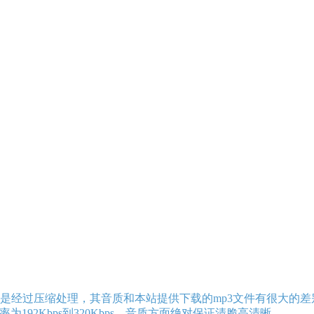
是经过压缩处理，其音质和本站提供下载的mp3文件有很大的差
192Kbps到320Kbps，音质方面绝对保证清脆高清晰。