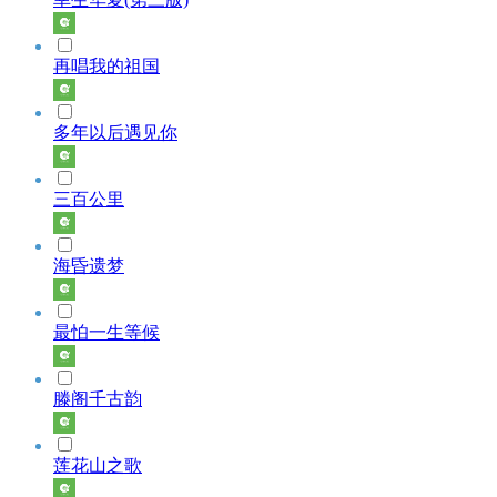
再唱我的祖国
多年以后遇见你
三百公里
海昏遗梦
最怕一生等候
滕阁千古韵
莲花山之歌