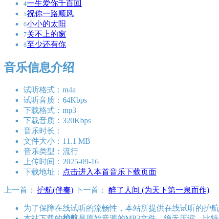
一生爱你千百回
4
祝你一路顺风
5
小小的太阳
6
关不上的窗
7
至少还有你
8
音乐信息介绍
试听格式：m4a
试听音质：64Kbps
下载格式：mp3
下载音质：320Kbps
音乐时长：
文件大小：11.1 MB
音乐类型：流行
上传时间：2025-09-16
下载地址：
点击进入本首音乐下载页面
上一首：
护航(伴奏)
下一首：
醉了人间 (为天下第一泉而作)
为了保障在线试听的流畅性，本站所提供在线试听的护航
本站下载的
护航
是原始音源的MP3文件，绝无压缩，比特率为