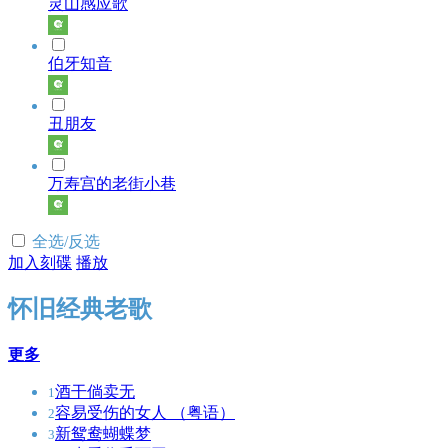
灵山感应歌
伯牙知音
丑朋友
万寿宫的老街小巷
全选/反选
加入刻碟
播放
怀旧经典老歌
更多
酒干倘卖无
1
容易受伤的女人 （粤语）
2
新鸳鸯蝴蝶梦
3