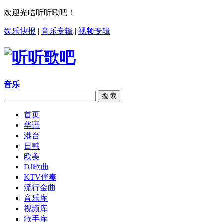
欢迎光临听听歌吧！
娱乐快报
|
音乐专辑
|
视频专辑
音乐
搜 索
首页
华语
港台
日韩
欧美
DJ歌曲
KTV伴奏
流行金曲
音乐库
视频库
歌手库