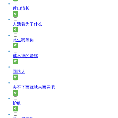
莲山情长
人活着为了什么
此生我等你
戒不掉的爱殇
同路人
去不了西藏就来西召吧
护航