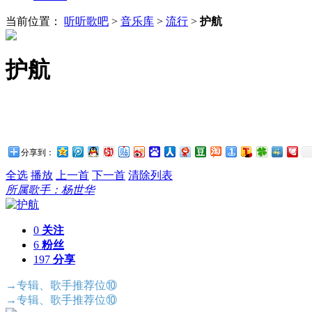
当前位置：
听听歌吧
>
音乐库
>
流行
>
护航
护航
分享到：
全选
播放
上一首
下一首
清除列表
所属歌手：杨世华
0
关注
6
粉丝
197
分享
→专辑、歌手推荐位⑩
→专辑、歌手推荐位⑩