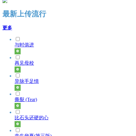
最新上传流行
更多
与时俱进
再见母校
异脉手足情
撕裂 (Tear)
比石头还硬的心
幸生华夏(第三版)