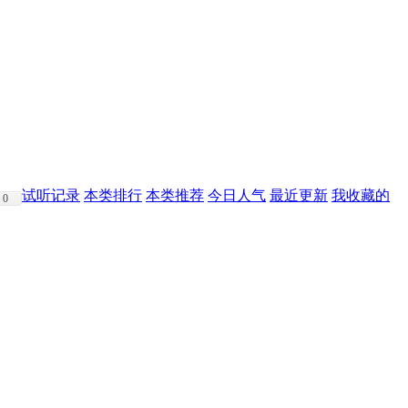
试听记录
本类排行
本类推荐
今日人气
最近更新
我收藏的
0