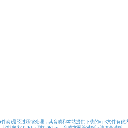
伴奏)是经过压缩处理，其音质和本站提供下载的mp3文件有很
特率为192Kbps到320Kbps，音质方面绝对保证清脆高清晰。