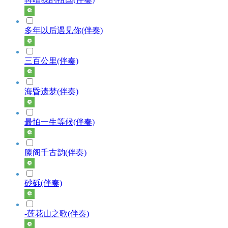
多年以后遇见你(伴奏)
三百公里(伴奏)
海昏遗梦(伴奏)
最怕一生等候(伴奏)
滕阁千古韵(伴奏)
砂砾(伴奏)
-莲花山之歌(伴奏)