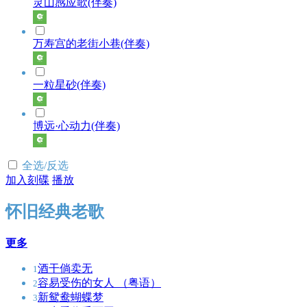
灵山感应歌(伴奏)
万寿宫的老街小巷(伴奏)
一粒星砂(伴奏)
博远·心动力(伴奏)
全选/反选
加入刻碟
播放
怀旧经典老歌
更多
酒干倘卖无
1
容易受伤的女人 （粤语）
2
新鸳鸯蝴蝶梦
3