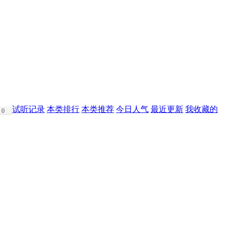
试听记录
本类排行
本类推荐
今日人气
最近更新
我收藏的
0