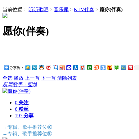
当前位置：
听听歌吧
>
音乐库
>
KTV伴奏
>
愿你(伴奏)
愿你(伴奏)
分享到：
全选
播放
上一首
下一首
清除列表
所属歌手：圆筑
0
关注
6
粉丝
197
分享
→专辑、歌手推荐位⑩
→专辑、歌手推荐位⑩