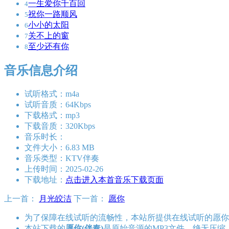
一生爱你千百回
4
祝你一路顺风
5
小小的太阳
6
关不上的窗
7
至少还有你
8
音乐信息介绍
试听格式：m4a
试听音质：64Kbps
下载格式：mp3
下载音质：320Kbps
音乐时长：
文件大小：6.83 MB
音乐类型：KTV伴奏
上传时间：2025-02-26
下载地址：
点击进入本首音乐下载页面
上一首：
月光皎洁
下一首：
愿你
为了保障在线试听的流畅性，本站所提供在线试听的愿你(
本站下载的
愿你(伴奏)
是原始音源的MP3文件，绝无压缩，比