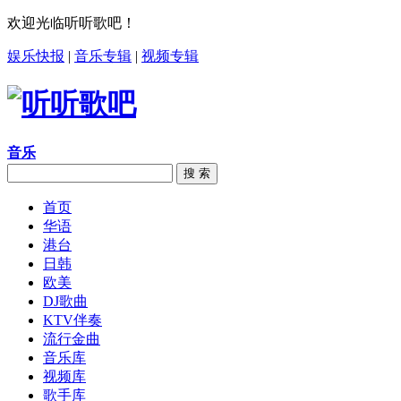
欢迎光临听听歌吧！
娱乐快报
|
音乐专辑
|
视频专辑
音乐
搜 索
首页
华语
港台
日韩
欧美
DJ歌曲
KTV伴奏
流行金曲
音乐库
视频库
歌手库