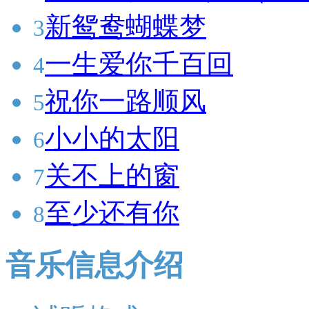
新鸳鸯蝴蝶梦
3
一生爱你千百回
4
祝你一路顺风
5
小小的太阳
6
关不上的窗
7
至少还有你
8
音乐信息介绍