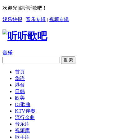
欢迎光临听听歌吧！
娱乐快报
|
音乐专辑
|
视频专辑
音乐
搜 索
首页
华语
港台
日韩
欧美
DJ歌曲
KTV伴奏
流行金曲
音乐库
视频库
歌手库