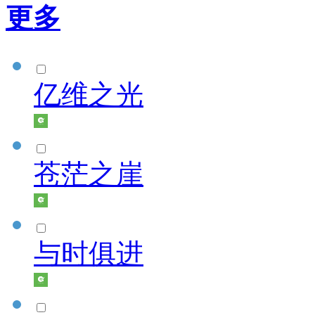
更多
亿维之光
苍茫之崖
与时俱进