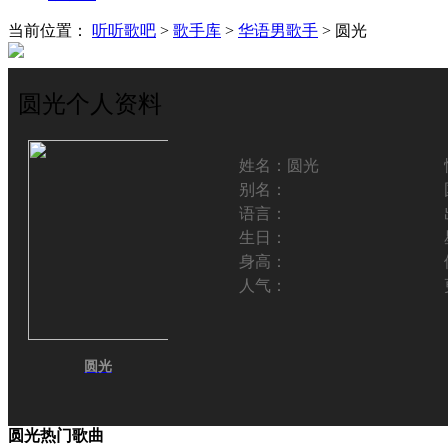
当前位置：
听听歌吧
>
歌手库
>
华语男歌手
> 圆光
圆光个人资料
姓名：
圆光
别名：
语言：
生日：
身高：
人气：
圆光
圆光热门歌曲