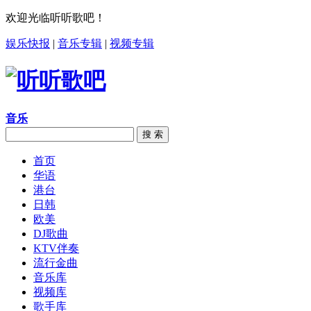
欢迎光临听听歌吧！
娱乐快报
|
音乐专辑
|
视频专辑
音乐
搜 索
首页
华语
港台
日韩
欧美
DJ歌曲
KTV伴奏
流行金曲
音乐库
视频库
歌手库