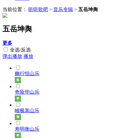
当前位置：
听听歌吧
>
音乐专辑
>
五岳坤舆
五岳坤舆
更多
全选/反选
弹出播放
播放
幽行恒山乐
奇险华山乐
峻极嵩山乐
寿明衡山乐