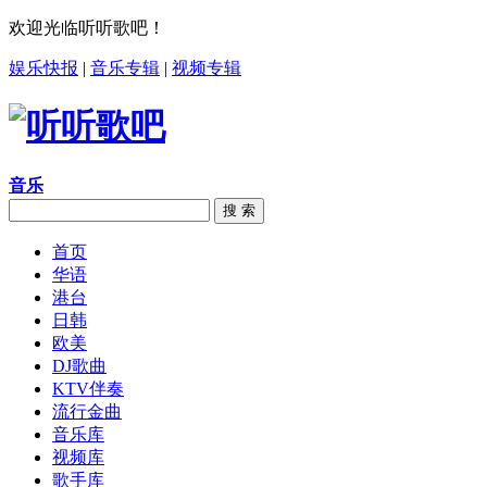
欢迎光临听听歌吧！
娱乐快报
|
音乐专辑
|
视频专辑
音乐
搜 索
首页
华语
港台
日韩
欧美
DJ歌曲
KTV伴奏
流行金曲
音乐库
视频库
歌手库